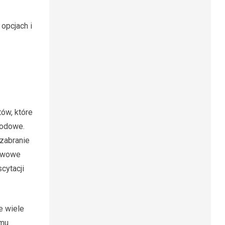
 opcjach i
ów, które
godowe.
zabranie
tawowe
cytacji
e wiele
mu.