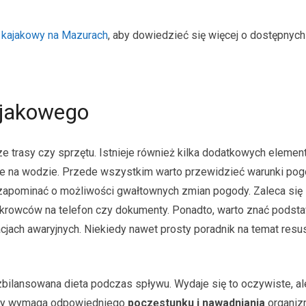
 kajakowy na Mazurach
, aby dowiedzieć się więcej o dostępnych
ajakowego
trasy czy sprzętu. Istnieje również kilka dodatkowych element
e na wodzie. Przede wszystkim warto przewidzieć warunki po
zapominać o możliwości gwałtownych zmian pogody. Zaleca się 
krowców na telefon czy dokumenty. Ponadto, warto znać pods
ach awaryjnych. Niekiedy nawet prosty poradnik na temat resus
bilansowana dieta podczas spływu. Wydaje się to oczywiste, al
tóry wymaga odpowiedniego
poczęstunku i nawadniania
organiz