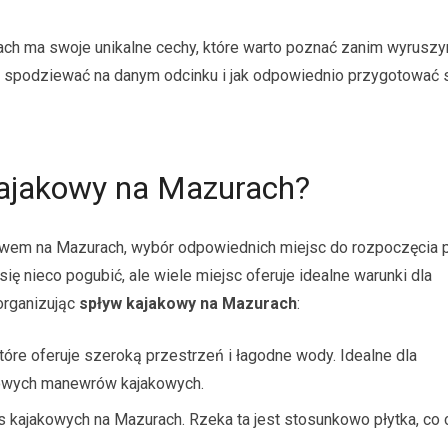
ach ma swoje unikalne cechy, które warto poznać zanim wyrusz
ę spodziewać na danym odcinku i jak odpowiednio przygotować s
kajakowy na Mazurach?
rstwem na Mazurach, wybór odpowiednich miejsc do rozpoczęcia
 się nieco pogubić, ale wiele miejsc oferuje idealne warunki dla
 organizując
spływ kajakowy na Mazurach
:
tóre oferuje szeroką przestrzeń i łagodne wody. Idealne dla
wowych manewrów kajakowych.
as kajakowych na Mazurach. Rzeka ta jest stosunkowo płytka, co c