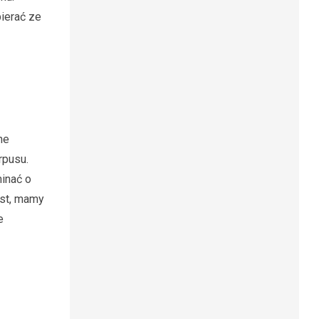
ierać ze
ne
rpusu.
inać o
ast, mamy
e