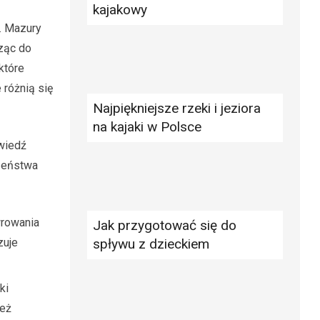
kajakowy
. Mazury
dząc do
które
 różnią się
Najpiękniejsze rzeki i jeziora
na kajaki w Polsce
wiedź
czeństwa
wrowania
Jak przygotować się do
zuje
spływu z dzieckiem
ki
ież