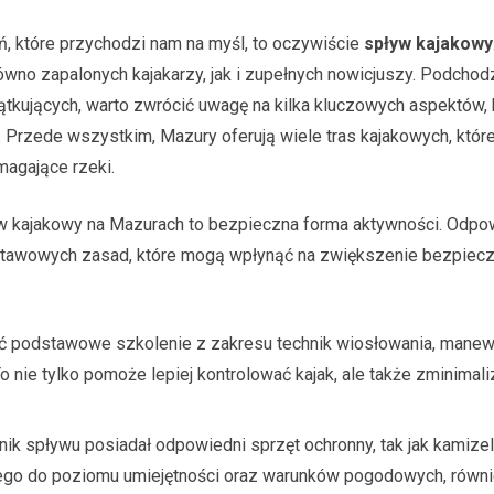
ń, które przychodzi nam na myśl, to oczywiście
spływ kajakowy
równo zapalonych kajakarzy, jak i zupełnych nowicjuszy. Podcho
kujących, warto zwrócić uwagę na kilka kluczowych aspektów, 
Przede wszystkim, Mazury oferują wiele tras kajakowych, które
magające rzeki.
yw kajakowy na Mazurach to bezpieczna forma aktywności. Odpo
podstawowych zasad, które mogą wpłynąć na zwiększenie bezpie
ć podstawowe szkolenie z zakresu technik wiosłowania, mane
nie tylko pomoże lepiej kontrolować kajak, ale także zminimali
ik spływu posiadał odpowiedni sprzęt ochronny, tak jak kamizel
ego do poziomu umiejętności oraz warunków pogodowych, równ