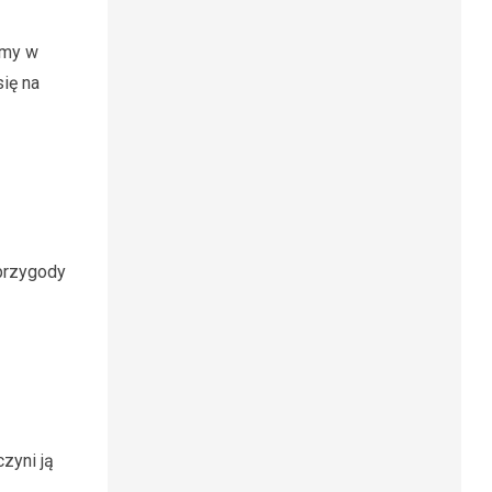
ymy w
ię na
 przygody
zyni ją