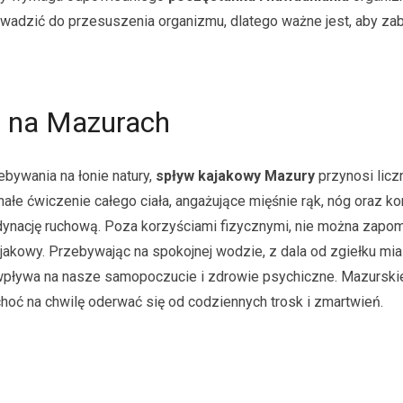
wadzić do przesuszenia organizmu, dlatego ważne jest, aby zab
o na Mazurach
bywania na łonie natury,
spływ kajakowy Mazury
przynosi licz
łe ćwiczenie całego ciała, angażujące mięśnie rąk, nóg oraz ko
dynację ruchową. Poza korzyściami fizycznymi, nie można zapom
ajakowy. Przebywając na spokojnej wodzie, z dala od zgiełku mi
 wpływa na nasze samopoczucie i zdrowie psychiczne. Mazurski
 choć na chwilę oderwać się od codziennych trosk i zmartwień.